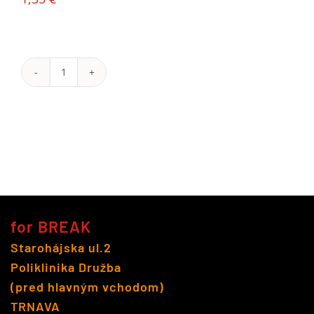
množstvo
Magnesia
1.50L
neperlivá
for BREAK
Starohájska ul.2
Poliklinika Družba
(pred hlavným vchodom)
TRNAVA