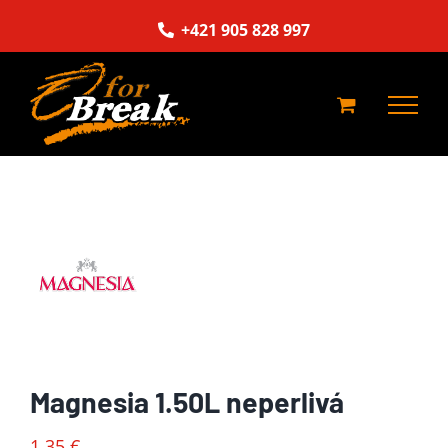
Skip
+421 905 828 997
to
content
Magnesia 1.50L neperlivá
1,35
€