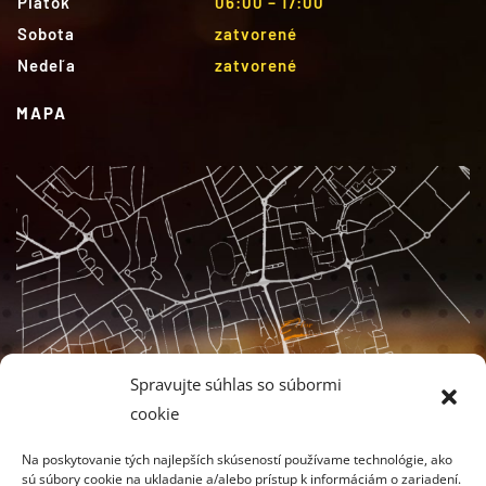
Piatok
06:00 – 17:00
Sobota
zatvorené
Nedeľa
zatvorené
MAPA
Spravujte súhlas so súbormi
cookie
Na poskytovanie tých najlepších skúseností používame technológie, ako
sú súbory cookie na ukladanie a/alebo prístup k informáciám o zariadení.