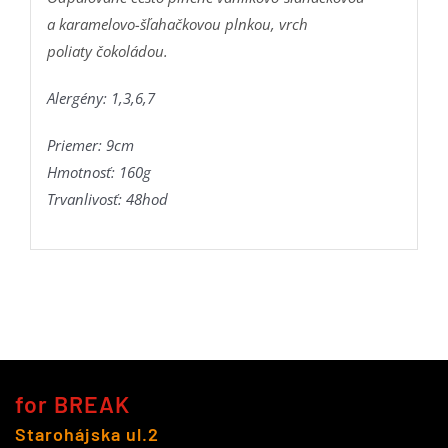
a karamelovo-šľahačkovou plnkou, vrch
poliaty čokoládou.
Alergény: 1,3,6,7
Priemer: 9cm
Hmotnosť: 160g
Trvanlivosť: 48hod
for BREAK
Starohájska ul.2