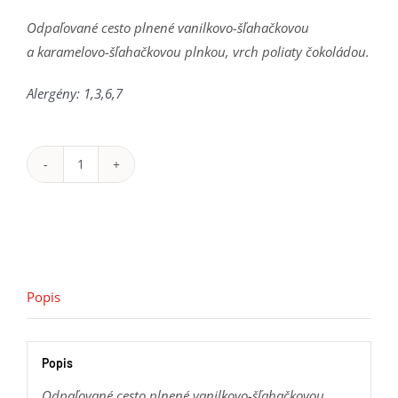
Odpaľované cesto plnené vanilkovo-šľahačkovou
a karamelovo-šľahačkovou plnkou, vrch poliaty čokoládou.
Alergény: 1,3,6,7
množstvo
Veterník
čokoládový
XXL
Popis
Popis
Odpaľované cesto plnené vanilkovo-šľahačkovou