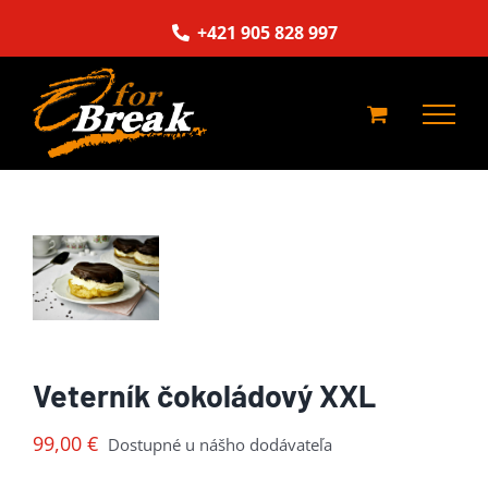
Skip
+421 905 828 997
to
content
Veterník čokoládový XXL
99,00
€
Dostupné u nášho dodávateľa